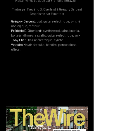
Master vinyle et laque par François Terrazzoni
Photos par Frédéric D. Oberland & Grégory Dargent
Graphisme par Mountain
Grégory Dargent
: oud, guitare électrique, synthé
analogique, métaux
Frédéric D. Oberland
: synthé modulaire, buchla,
boite à rythmes, sax alto, guitare électrique, voix
Tony Elie
h: basse électrique, synthé
Wassim Hala
l: darbuka, bendirs, percussions,
effets.