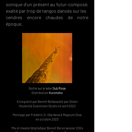
sonique d’un présent au futur-composé,
exalté par trop de tangos dansés sur les
cendres encore chaudes de notre
époque.
Sortie sur le label
Sub Rosa
Distribution
Kuroneko
Enregistré par Benoit Bel (assisté par Didier
Houbre) à Downtown Studio en avril 2022
Montage par Frédéric D. Oberland à Magnum Diva
en octobre 2023
Mix et master (digital) par Benoit Bel en janvier 2024