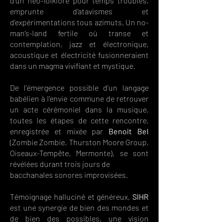
d’un néo-folklore pour temps troublés,
emprunte d’atavismes et
d’expérimentations tous azimuts. Un no-
man’s-land fertile où transe et
contemplation, jazz et électronique,
acoustique et électricité fusionneraient
dans un magma vivifiant et mystique.
De l’émergence possible d’un langage
babélien à l’envie commune de retrouver
un acte cérémoniel dans la musique,
toutes les étapes de cette rencontre,
enregistrée et mixée par
Benoit Bel
(Zombie Zombie, Thurston Moore Group,
Oiseaux-Tempête, Mermonte), se sont
révélées durant trois jours de
bacchanales sonores improvisées.
Témoignage halluciné et généreux,
SIHR
est une synergie de bien des mondes et
de bien des possibles, une vision