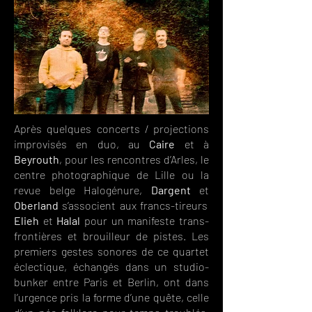
Après quelques concerts / projections
improvisés en duo, au
Caire
et à
Beyrouth
, pour les rencontres d’Arles, le
centre photographique de Lille ou la
revue belge Halogénure,
Dargent
et
Oberland
s’associent aux francs-tireurs
Elieh
et
Halal
pour un manifeste trans-
frontières et brouilleur de pistes. Les
premiers gestes sonores de ce quartet
éclectique, échangés dans un studio-
bunker entre Paris et Berlin, ont dans
l’urgence pris la forme d’une quête, celle